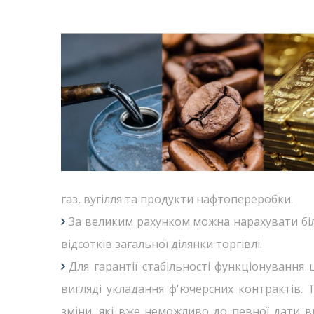
газ, вугілля та продукти нафтопереробки.
За великим рахунком можна нарахувати біл
відсотків загальної ділянки торгівлі.
Для гарантії стабільності функціонування
вигляді укладання ф'ючерсних контрактів. 
зміни, які вже неможливо до певної дати 