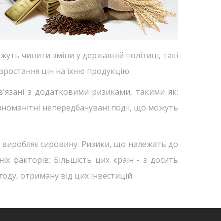
жуть чинити зміни у державній політиці, такі
зростання цін на їхню продукцію.
ов'язані з додатковими ризиками, такими як:
зноманітні непередбачувані події, що можуть
а виробляє сировину. Ризики, що належать до
іх факторів; Більшість цих країн - з досить
ду, отриману від цих інвестицій.