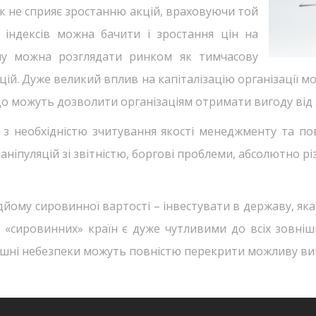
к не сприяє зростанню акцій, враховуючи той
індексів можна бачити і зростання цін на
ну можна розглядати ринком як тимчасову
цій. Дуже великий вплив на капіталізацію організації мо
що можуть дозволити організаціям отримати вигоду від 
ні з необхідністю зчитування якості менеджменту та п
ніпуляцій зі звітністю, боргові проблеми, абсолютно рі
йому сировинної вартості – інвестувати в державу, як
ть «сировинних» країн є дуже чутливими до всіх зовнішн
шні небезпеки можуть повністю перекрити можливу виго