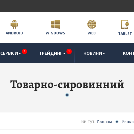
ANDROID
WINDOWS
WEB
TABLET
3
1
СЕРВІСИ
ТРЕЙДИНГ
НОВИНИ
КОН
Товарно-сировинний
Ви тут:
Головна
Ринки 