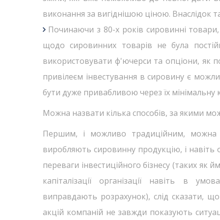
виконання за вигіднішою ціною. Внаслідок та
Починаючи з 80-х років сировинні товари, 
щодо сировинних товарів не була постійн
використовувати ф'ючерси та опціони, як по
привілеєм інвестування в сировину є можли
бути дуже привабливою через їх мінімальну 
Можна назвати кілька способів, за якими мо
Першим, і можливо традиційним, можна на
виробляють сировинну продукцію, і навіть о
переваги інвестиційного бізнесу (таких як й
капіталізації організації навіть в умо
виправдають розрахунок), слід сказати, що т
акцій компаній не завжди показують ситуац