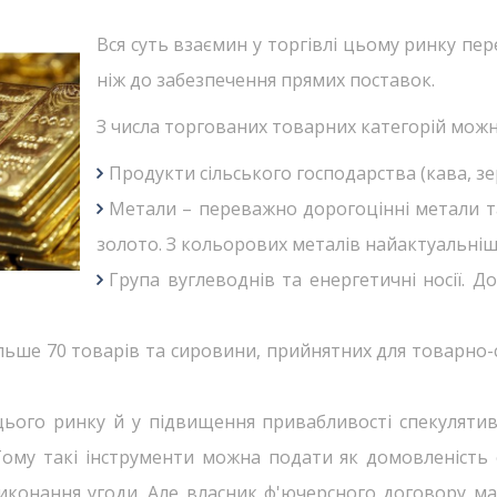
Вся суть взаємин у торгівлі цьому ринку пе
ніж до забезпечення прямих поставок.
З числа торгованих товарних категорій можн
Продукти сільського господарства (кава, зер
Метали – переважно дорогоцінні метали та 
золото. З кольорових металів найактуальніши
Група вуглеводнів та енергетичні носії. До
ьше 70 товарів та сировини, прийнятних для товарно-
 цього ринку й у підвищення привабливості спекулятив
Тому такі інструменти можна подати як домовленість о
виконання угоди. Але власник ф'ючерсного договору м