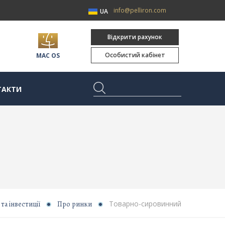
info@pelliron.com
UA
Відкрити рахунок
Особистий кабінет
MAC OS
ТАКТИ
Товарно-сировинний
та інвестиції
Про ринки