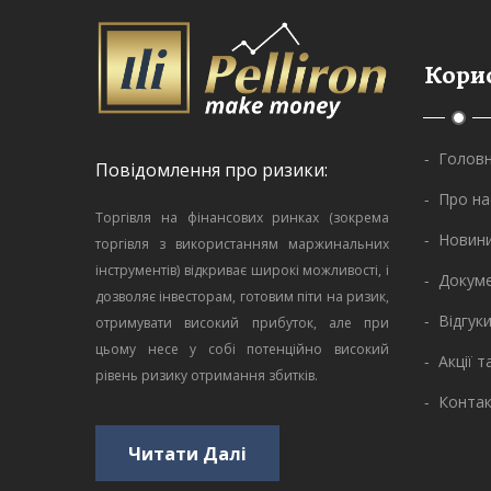
Кори
- Голов
Повідомлення про ризики:
- Про на
Торгівля на фінансових ринках (зокрема
- Новини
торгівля з використанням маржинальних
інструментів) відкриває широкі можливості, і
- Докум
дозволяє інвесторам, готовим піти на ризик,
- Відгуки
отримувати високий прибуток, але при
цьому несе у собі потенційно високий
- Акції 
рівень ризику отримання збитків.
- Конта
Читати Далі