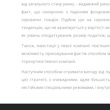
від загального стану ринку – ведмежий рино
факт, що синхронно з падінням фондових 
сировинні товари. Підйом цін на сирови
тенденцію, що не враховується у вартості ак
як: рівень оподаткування, розмір податків, 
Також, інвестиції у певні компанії пов'яза
можливість приховування фактів способом ма
торкнутися певної компанії.
Наступним способом отримати вигоду від під
цієї стратегії, є очевидними, адже більшіс
нестійкими спеціальними режимами, і внутрі