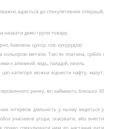
реважно вдається до спекулятивних операцій,
а назвати деякі групи товару:
но, бавовна, цукор, соя, кукурудза).
кольорові метали. Такі як платина, срібло і
ми є алюміній, мідь, паладій, нікель.
 цієї категорії можна віднести нафту, мазут,
сировинного ринку, які займають близько 30
них інтересів діяльність у ньому ведеться у
бох учасників угоди, скасувати, або внести
ає право спекулювати ним до настання дати