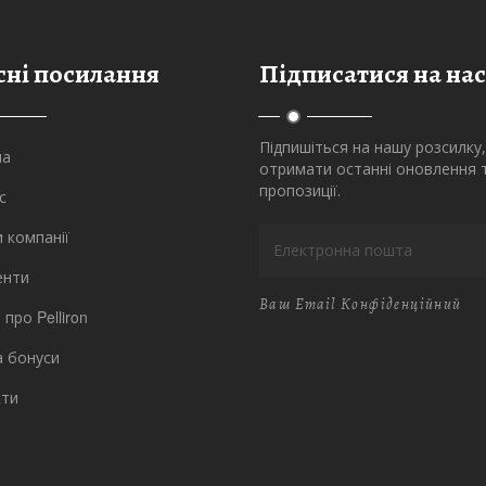
сні посилання
Підписатися на нас
Підпишіться на нашу розсилку
на
отримати останні оновлення 
пропозиції.
с
 компанії
енти
Ваш Email Конфіденційний
 про Pelliron
та бонуси
кти