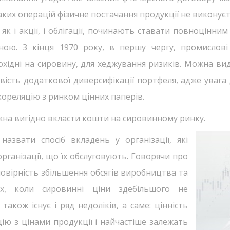
ких операцій фізичне постачання продукції не виконуєт
як і акції, і облігації, починають ставати повноцінни
ою. З кінця 1970 року, в першу чергу, промислові 
хідні на сировину, для хеджування ризиків. Можна вид
вість додаткової диверсифікації портфеля, адже уваг
кореляцію з ринком цінних паперів.
жна вигідно вкласти кошти на сировинному ринку.
звати спосіб вкладень у організації, які
рганізації, що їх обслуговують. Говорячи про
мовірність збільшення обсягів виробництва та
вах, коли сировинні ціни здебільшого не
акож існує і ряд недоліків, а саме: цінність
ію з цінами продукції і найчастіше залежать