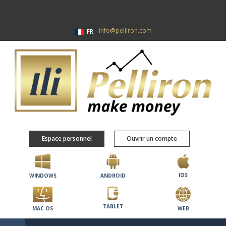
info@pelliron.com
FR
Espace personnel
Ouvrir un compte
IOS
WINDOWS
ANDROID
TABLET
MAC OS
WEB