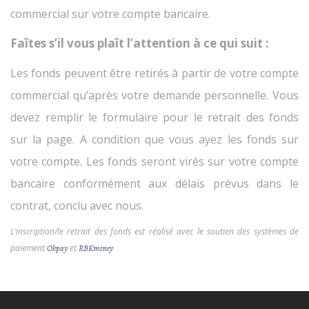
commercial sur votre compte bancaire.
Faîtes s’il vous plaît l’attention à ce qui suit :
Les fonds peuvent être retirés à partir de votre compte
commercial qu’après votre demande personnelle. Vous
devez remplir le formulaire pour le retrait des fonds
sur la page. A condition que vous ayez les fonds sur
votre compte. Les fonds seront virés sur votre compte
bancaire conformément aux délais prévus dans le
contrat, conclu avec nous.
L’inscription/le retrait des fonds est réalisé avec le soutien des systèmes de
paiement
et
Okpay
RBKmoney