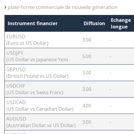
plate-forme commerciale de nouvelle génération
Echange
Instrument financier
Diffusion
longue
EURUSD
3.00
-
(Euro vs US Dollar)
USDJPY
5.00
-
(US Dollar vs Japanese Yen)
GBPUSD
3.00
-
(British Pound vs US Dollar)
USDCHF
3.00
-
(US Dollar vs Swiss Franc)
USDCAD
4.00
-
(US Dollar vs Canadian Dollar)
AUDUSD
3.00
-
(Australian Dollar vs US Dollar)