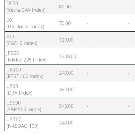
DE30
80.00
-
-
(Xetra DAX Index)
DX
70.00
-
-
(US Dollar Index)
F40
120.00
-
-
(CAC40 Index)
JP225
1200.00
-
-
(Nikkei 225 Index)
UK100
240.00
-
-
(FTSE 100 Index)
US30
480.00
-
-
(DJIA Index)
US500
240.00
-
-
(S&P 500 Index)
USTEC
240.00
-
-
(NASDAQ 100)