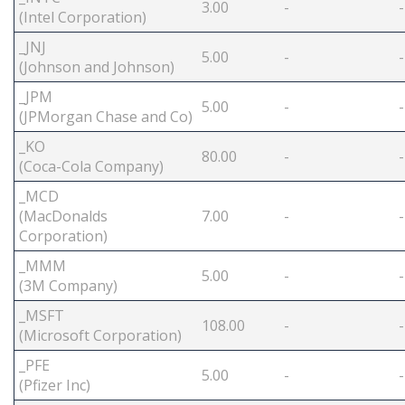
3.00
-
-
(Intel Corporation)
_JNJ
5.00
-
-
(Johnson and Johnson)
_JPM
5.00
-
-
(JPMorgan Chase and Co)
_KO
80.00
-
-
(Coca-Cola Company)
_MCD
(MacDonalds
7.00
-
-
Corporation)
_MMM
5.00
-
-
(3M Company)
_MSFT
108.00
-
-
(Microsoft Corporation)
_PFE
5.00
-
-
(Pfizer Inc)