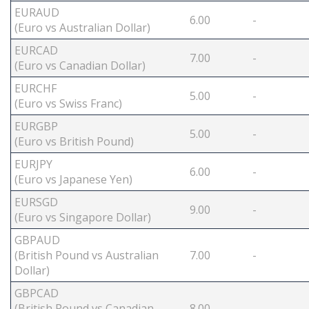
EURAUD
6.00
-
(Euro vs Australian Dollar)
EURCAD
7.00
-
(Euro vs Canadian Dollar)
EURCHF
5.00
-
(Euro vs Swiss Franc)
EURGBP
5.00
-
(Euro vs British Pound)
EURJPY
6.00
-
(Euro vs Japanese Yen)
EURSGD
9.00
-
(Euro vs Singapore Dollar)
GBPAUD
(British Pound vs Australian
7.00
-
Dollar)
GBPCAD
(British Pound vs Canadian
8.00
-