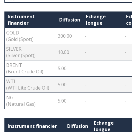
Instrument
Echange
Ec
Diffusion
financier
longue
co
GOLD
300.00
-
-
(Gold (Spot))
SILVER
10.00
-
-
(Silver (Spot))
BRENT
5.00
-
-
(Brent Crude Oil)
WTI
5.00
-
-
(WTI Lite Crude Oil)
NG
5.00
-
-
(Natural Gas)
Echange
Instrument financier
Diffusion
longue