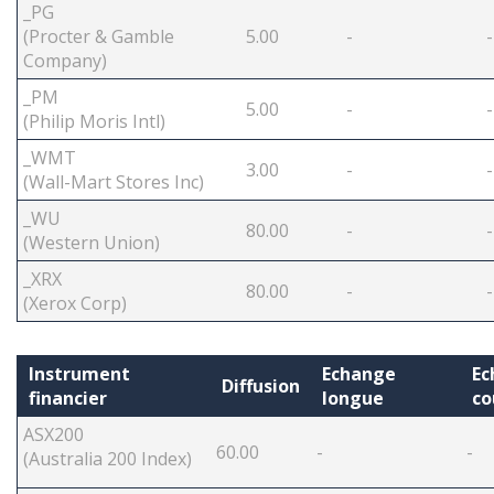
_PG
(Procter & Gamble
5.00
-
-
Company)
_PM
5.00
-
-
(Philip Moris Intl)
_WMT
3.00
-
(Wall-Mart Stores Inc)
_WU
80.00
-
-
(Western Union)
_XRX
80.00
-
-
(Xerox Corp)
Instrument
Echange
Ec
Diffusion
financier
longue
co
ASX200
60.00
-
-
(Australia 200 Index)