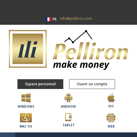
info@pelliron.com
FR
Espace personnel
Ouvrir un compte
IOS
WINDOWS
ANDROID
TABLET
MAC OS
WEB