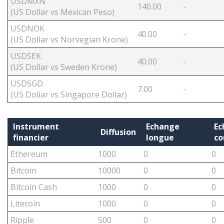
USDMXN
140.00
-
(US Dollar vs Mexican Peso)
USDNOK
40.00
-
(US Dollar vs Norvegian Krone)
USDSEK
40.00
-
(US Dollar vs Sweden Krone)
USDSGD
7.00
-
(US Dollar vs Singapore Dollar)
Instrument
Echange
Ec
Diffusion
financier
longue
co
Ethereum
1000
0
0
Bitcoin
10000
0
0
Bitcoin Cash
1000
0
0
Litecoin
1000
0
0
Ripple
500
0
0