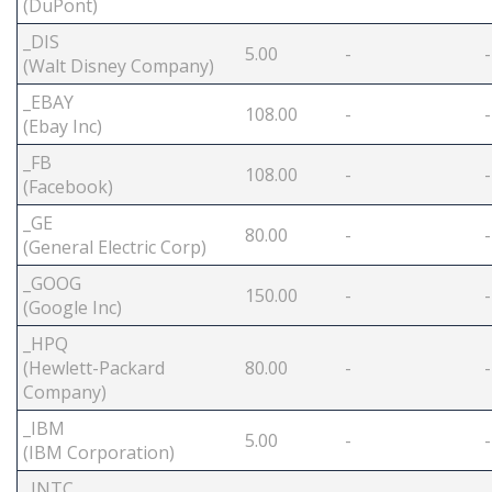
(DuPont)
_DIS
5.00
-
-
(Walt Disney Company)
_EBAY
108.00
-
-
(Ebay Inc)
_FB
108.00
-
-
(Facebook)
_GE
80.00
-
-
(General Electric Corp)
_GOOG
150.00
-
-
(Google Inc)
_HPQ
(Hewlett-Packard
80.00
-
-
Company)
_IBM
5.00
-
-
(IBM Corporation)
_INTC