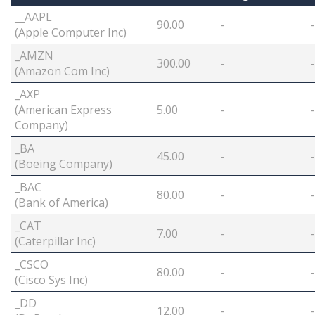
__AAPL
90.00
-
-
(Apple Computer Inc)
_AMZN
300.00
-
-
(Amazon Com Inc)
_AXP
(American Express
5.00
-
-
Company)
_BA
45.00
-
-
(Boeing Company)
_BAC
80.00
-
-
(Bank of America)
_CAT
7.00
-
-
(Caterpillar Inc)
_CSCO
80.00
-
-
(Cisco Sys Inc)
_DD
12.00
-
-